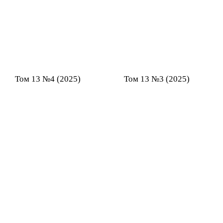
Том 13 №4 (2025)
Том 13 №3 (2025)