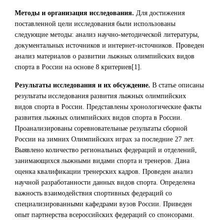
Методы и организация исследования.
Для достижения
поставленной цели исследования были использованы
следующие методы: анализ научно-методической литературы,
документальных источников и интернет-источников. Проведен
анализ материалов о развитии лыжных олимпийских видов
спорта в России на основе 8 критериев[1].
Результаты исследования и их обсуждение.
В статье описаны
результаты исследования развития лыжных олимпийских
видов спорта в России. Представлены хронологические факты
развития лыжных олимпийских видов спорта в России.
Проанализированы соревновательные результаты сборной
России на зимних Олимпийских играх за последние 27 лет.
Выявлено количество региональных федераций и отделений,
занимающихся лыжными видами спорта и тренеров. Дана
оценка квалификации тренерских кадров. Проведен анализ
научной разработанности данных видов спорта. Определена
важность взаимодействия спортивных федераций со
специализированными кафедрами вузов России. Приведен
опыт партнерства всероссийских федераций со спонсорами.