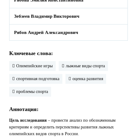
Зебзеев Владимир Викторович
Рябов Андрей Александрович
Ключевые слова:
Олимпийские игры
лыжные виды спорта
спортивная подготовка
оценка развития
проблемы спорта
Аннотация:
Цель исследования
– провести анализ по обозначенным
критериям и определить перспективы развития лыжных
олимпийских видов спорта в России.