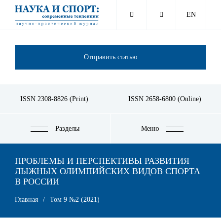
Перейти
EN
к
основному
содержанию
Отправить статью
ISSN 2308-8826 (Print)
ISSN 2658-6800 (Online)
Разделы
Меню
ПРОБЛЕМЫ И ПЕРСПЕКТИВЫ РАЗВИТИЯ
ЛЫЖНЫХ ОЛИМПИЙСКИХ ВИДОВ СПОРТА
В РОССИИ
Строка
Главная
Том 9 №2 (2021)