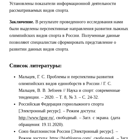
Установлены показатели информационной деятельности
рассматриваемых видов спорта.
Заключение.
В результате проведенного исследования нами
были выделены перспективные направления развития лыжных
олимпийских видов спорта в России. Полученные данные
позволяют специалистам сформировать представление о
развитии данных видов спорта.
Список литературы:
Мальцев, Г. С. Проблемы и перспективы развития
олимпийских видов единоборств в России / Г. С.
Мальцев, В. В. Зебзеев // Наука и спорт: современные
тенденции. – 2020. – Т. 8, № 3. – С. 24-32.
Российская Федерация горнолыжного спорта
[Электронный ресурс]. – Режим доступа:
http://www.fgssr.ru/
, свободный. – Загл. с экрана. (дата
обращения: 19.11.2020).
Союз биатлонистов России [Электронный ресурс]. –
Режим доступа:
https://biathlonrus.com/
, свободный. – Загл.