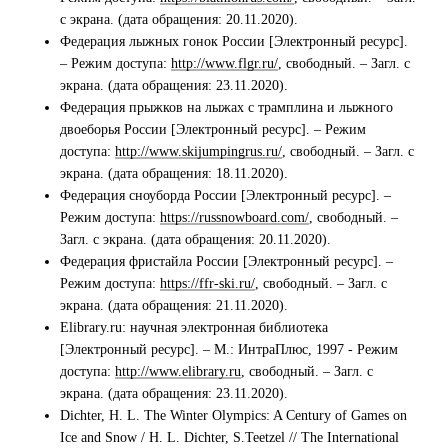
с экрана. (дата обращения: 20.11.2020).
Федерация лыжных гонок России [Электронный ресурс].
– Режим доступа:
http://www.flgr.ru/
, свободный. – Загл. с
экрана. (дата обращения: 23.11.2020).
Федерация прыжков на лыжах с трамплина и лыжного
двоеборья России [Электронный ресурс]. – Режим
доступа:
http://www.skijumpingrus.ru/
, свободный. – Загл. с
экрана. (дата обращения: 18.11.2020).
Федерация сноуборда России [Электронный ресурс]. –
Режим доступа:
https://russnowboard.com/
, свободный. –
Загл. с экрана. (дата обращения: 20.11.2020).
Федерация фристайла России [Электронный ресурс]. –
Режим доступа:
https://ffr-ski.ru/
, свободный. – Загл. с
экрана. (дата обращения: 21.11.2020).
Elibrary.ru: научная электронная библиотека
[Электронный ресурс]. – М.: ИнтраПлюс, 1997 - Режим
доступа:
http://www.elibrary.ru
, свободный. – Загл. с
экрана. (дата обращения: 23.11.2020).
Dichter, H. L. The Winter Olympics: A Century of Games on
Ice and Snow / H. L. Dichter, S.Teetzel // The International