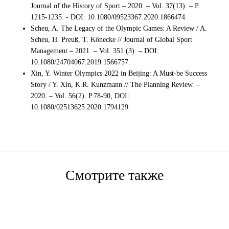
Journal of the History of Sport – 2020. – Vol. 37(13). – P.
1215-1235. - DOI: 10.1080/09523367.2020.1866474.
Scheu, A. The Legacy of the Olympic Games: A Review / A.
Scheu, H. Preuß, T. Könecke // Journal of Global Sport
Management – 2021. – Vol. 351 (3). – DOI:
10.1080/24704067.2019.1566757.
Xin, Y. Winter Olympics 2022 in Beijing: A Must-be Success
Story / Y. Xin, K.R. Kunzmann // The Planning Review. –
2020. – Vol. 56(2). P.78-90, DOI:
10.1080/02513625.2020.1794129.
Смотрите также