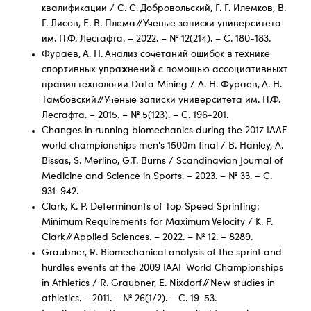
квалификации / С. С. Добровольский, Г. Г. Илемков, В.
Г. Лисов, Е. В. Плема // Ученые записки университета
им. П.Ф. Лесгафта. – 2022. – № 12(214). – С. 180-183.
Фураев, А. Н. Анализ сочетаний ошибок в технике
спортивных упражнений с помощью ассоциативныхт
правил технологии Data Mining / А. Н. Фураев, А. Н.
Тамбовский // Ученые записки университета им. П.Ф.
Лесгафта. – 2015. – № 5(123). – С. 196-201.
Changes in running biomechanics during the 2017 IAAF
world championships men's 1500m final / B. Hanley, A.
Bissas, S. Merlino, G.T. Burns / Scandinavian Journal of
Medicine and Science in Sports. – 2023. – № 33. – С.
931-942.
Clark, K. P. Determinants of Top Speed Sprinting:
Minimum Requirements for Maximum Velocity / K. P.
Clark // Applied Sciences. – 2022. – № 12. – 8289.
Graubner, R. Biomechanical analysis of the sprint and
hurdles events at the 2009 IAAF World Championships
in Athletics / R. Graubner, E. Nixdorf // New studies in
athletics. – 2011. – № 26(1/2). – С. 19-53.