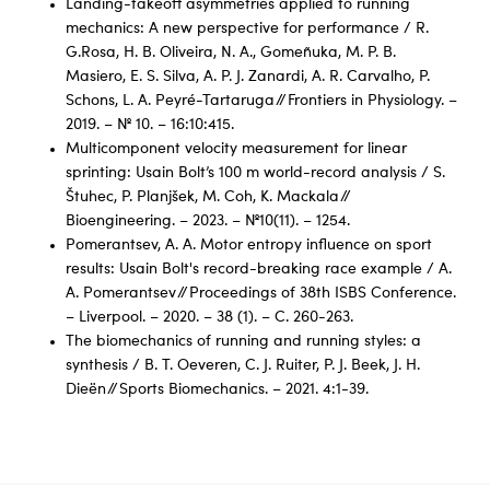
Landing-takeoff asymmetries applied to running
mechanics: A new perspective for performance / R.
G.Rosa, H. B. Oliveira, N. A., Gomeñuka, M. P. B.
Masiero, E. S. Silva, A. P. J. Zanardi, A. R. Carvalho, P.
Schons, L. A. Peyré-Tartaruga // Frontiers in Physiology. –
2019. – № 10. – 16:10:415.
Multicomponent velocity measurement for linear
sprinting: Usain Bolt’s 100 m world-record analysis / S.
Štuhec, P. Planjšek, M. Coh, K. Mackala //
Bioengineering. – 2023. – №10(11). – 1254.
Pomerantsev, A. A. Motor entropy influence on sport
results: Usain Bolt's record-breaking race example / A.
A. Pomerantsev // Proceedings of 38th ISBS Conference.
– Liverpool. – 2020. – 38 (1). – C. 260-263.
The biomechanics of running and running styles: a
synthesis / B. T. Oeveren, C. J. Ruiter, P. J. Beek, J. H.
Dieën // Sports Biomechanics. – 2021. 4:1-39.