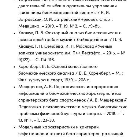
двигательной ошибки в адаптивном управлении
движением биомеханической системы / В. И.
Загревский, О. И. Загревский // Человек. Спорт.
Медицина. – 2019. – Т. 19, № 2. – С. 79-85.
Квашук, П. В. Факторный анализ биомеханических
показателей гребли мужчин-байдарочников / П. В.
Квашук, Г. Н. Семаева, И. Н. Маслова // Ученые
записки университета им. П.Ф. Лесгафта. – 2015. – №
9(127). – С. 114-116.
Коренберг, В. Б. Основы качественного
биомеханического анализа / В. Б. Коренберг. – М. :
Физ. культура и спорт, 1979. – 208 с.
Мещеряков, А. В. Педагогическая интерпретация
информации о биомеханических характеристиках
спринтерского бега спортсменок / А. В. Мещеряков //
Педагогико-психологические и медико-биологические
проблемы физической культуры и спорта. – 2018. – Т.
13, № 4. – С. 23-30.
Модельные характеристики и критерии
эффективности техники бега спринтеров различной