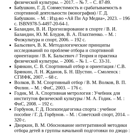
физической культуры. – 2017. – № 7. – С. 87-89.
Бабушкин, Г. Д. Совместимость и срабатываемость в
спортивной деятельности (монография) / Г. Д.
Бабушкин. – М. : Изд-во «Ай Пи Ар Медиа», 2023. – 196
с. ISBN978-5-4497-20-64-1.
Баландин, В. И. Прогнозирование в спорте / В. И.
Баландин, Ю. М. Блудов, В. А. Плахтиенко. – М. :
Физкультура и спорт, 2006. – 192 с.
Бальсевич, В. К. Методологические принципы
исследований по проблеме отбора и спортивной
ориентации / В. К. Бальсевич // Теория и практика
физической культуры. – 2006. – № 1. – С. 33-31.
Брянкин, С. В. Спортивный отбор и ориентация / С.В.
Брянкин, Л. Н. Жданов, Б. Н. Шустин. – Смоленск :
СГИФК, 2007. – 68 с.
Волков, В. М. Спортивный отбор / В. М. Волков, В. П.
Филин. – М. : ФиС, 2003. – 176 с.
Годик, М. А. Спортивная метрология : Учебник для
институтов физической культуры / М. А. Годик. – М. :
ФиС, 2008. – 192 с.
Горбунов, Г. Д. Психопедагогика спорта : учебное
пособие / Г. Д. Горбунов. – М. : Советский спорт, 2014. –
320 с.
Дворкин, В. М. Обоснование интегративной методики
отбора детей в группы начальной подготовки по дзюдо :