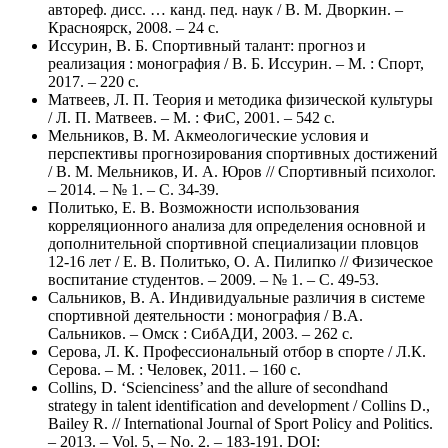
автореф. дисс. … канд. пед. наук / В. М. Дворкин. –
Красноярск, 2008. – 24 с.
Иссурин, В. Б. Спортивный талант: прогноз и
реализация : монография / В. Б. Иссурин. – М. : Спорт,
2017. – 220 с.
Матвеев, Л. П. Теория и методика физической культуры
/ Л. П. Матвеев. – М. : ФиС, 2001. – 542 с.
Мельников, В. М. Акмеологические условия и
перспективы прогнозирования спортивных достижений
/ В. М. Мельников, И. А. Юров // Спортивный психолог.
– 2014. – № 1. – С. 34-39.
Политько, Е. В. Возможности использования
корреляционного анализа для определения основной и
дополнительной спортивной специализации пловцов
12-16 лет / Е. В. Политько, О. А. Пилипко // Физическое
воспитание студентов. – 2009. – № 1. – С. 49-53.
Сальников, В. А. Индивидуальные различия в системе
спортивной деятельности : монография / В.А.
Сальников. – Омск : СибАДИ, 2003. – 262 с.
Серова, Л. К. Профессиональный отбор в спорте / Л.К.
Серова. – М. : Человек, 2011. – 160 с.
Collins, D. ‘Scienciness’ and the allure of secondhand
strategy in talent identification and development / Collins D.,
Bailey R. // International Journal of Sport Policy and Politics.
– 2013. – Vol. 5, – No. 2. – 183-191. DOI: