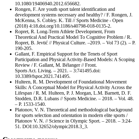
10.1080/19406940.2012.656682.
Rongen, F. Are youth sport talent identification and
development systems necessary and healthy? / F. Rongen, J.
McKenna, S. Cobley. K. Till // Sports Medicine - Open
(2018) 4:18.doi.org/10.1186/s40798-018-0135-2.
Ropret, R. Long-Term Athlete Development, From
Theoretical And Practical Model To Cognitive Problem / R.
Ropret, B. Jevtić // Physical Culture. –2019. – Vol 73 (2). – P.
190-205.
Gallant, F. Empirical Support for the Tenets of Sport
Participation and Physical Activity-Based Models: A Scoping
Review / F. Gallant, M. Bélanger // Front.
Sports Act. Living. – 2021. – 3:741495.doi:
10.3389/fspor.2021.741495.
Hulteen, R. M. Development of Foundational Movement
Skills: A Conceptual Model for Physical Activity Across the
Lifespan / R. M. Hulteen, P. J. Morgan, L.M. Barnett, D. F.
Stodden, D.R. Lubans // Sports Medicine. – 2018. – Vol. 48.
– P. 1533-1540.
Platonov, V. N. Theoretical and methodological background
for sports selection and orientation in modern elite sports /
Platonov V. N. // Science in Olympic Sport. – 2018. – 3:24-
51. DOI:10.32652/olympic2018.3_3.