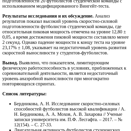
подготовленности 20 футболистов студенческой команды с
использованием модифицированного Вингейт-теста.
Результаты исследования и их обсуждение.
Анализ
результатов показал высокий уровень скоростно-силовой
подготовленности футболистов студенческой команды, где
относительная пиковая мощность отмечена на уровне 12,80 ±
0,05, а время достижения пиковой мощности составляло менее
2 секунд. Однако падение мощности к концу теста на уровне
23,17% ± 1,08, указывает на недостаточный уровень развития
скоростной выносливости у студентов-футболистов.
Вывод.
Выявлено, что показателем, лимитирующим
физическую работоспособность в условиях, приближенных к
соревновательной деятельности, является недостаточный
уровень анаэробной выносливости при многократно
повторяющихся спринтах.
Список литературы:
Бердникова, А. Н. Исследование скоростно-силовых
способностей футболистов высокой квалификации / А.
Н. Бердникова, А. А. Мохов, А. В. Захарова // Ученые
записки университета им. П.Ф. Лесгафта. – 2017. – №
12(154). – С. 27-33.
Двигательная активность футболистов студенческих