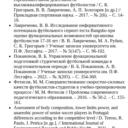
высококвалифицированных футболистов / С. К.
Григорьев, В. В. Лавриченко, А. П. Золотарев [и др.] //
Прикладная спортивная наука. – 2017. – № 2(6). – С. 14-
19.
Лавриченко, В. В. Исследование информативного
потенциала футбольного спринт-теста Bangsbo при
оценке функциональных возможностей организма
футболистов 17-18 лет / В. В. Лавриченко, М. А. Рубин,
С. К. Григорьев // Ученые записки университета им.
П.Ф. Лесгафта. – 2017. – № 5(147). – С. 96-102.
Поканинов, В. Б. Управление функциональной
подготовкой студенческой футбольной команды в
подготовительном периоде / В. Б. Поканинов, А. В.
Поканинов // Ученые записки университета им. П.Ф.
Лесгафта. – 2022. – № 3(205). – С. 354-360.
Фетисов, М. М. Совершенствование скоростно-силовых
качеств футболистов-студентов в учебно-тренировочном
процессе / М. М. Фетисов // Проблемы современного
педагогического образования. – 2016. – № 50-2. – С. 155-
161.
Assessment of body composition, lower limbs power, and
anaerobic power of senior soccer players in Portugal:
differences according to the competitive level / D. Tereso, R.
Paulo, J. Petrica [и др.]. // International Journal of