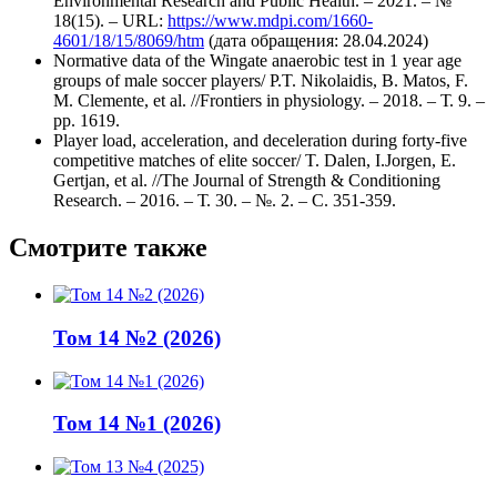
Environmental Research and Public Health. – 2021. – №
18(15). – URL:
https://www.mdpi.com/1660-
4601/18/15/8069/htm
(дата обращения: 28.04.2024)
Normative data of the Wingate anaerobic test in 1 year age
groups of male soccer players/ P.T. Nikolaidis, B. Matos, F.
M. Clemente, et al. //Frontiers in physiology. – 2018. – Т. 9. –
pp. 1619.
Player load, acceleration, and deceleration during forty-five
competitive matches of elite soccer/ T. Dalen, I.Jorgen, E.
Gertjan, et al. //The Journal of Strength & Conditioning
Research. – 2016. – Т. 30. – №. 2. – С. 351-359.
Смотрите также
Том 14 №2 (2026)
Том 14 №1 (2026)