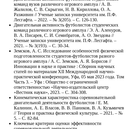
команд вузов различного игрового амплуа / А. В.
Жалилов, С. В. Скрыгин, Н. В. Кириллова, О. А.
Разживин // Ученые записки университета им. П.Ф.
Лесгафта. – 2022. – № 3(205). – С. 126-130.
Двигательная активность футболистов студенческих
команд различного игрового амплуа / Э. А. Аленуров,
В. А. Писарев, С. И. Семибратов, А. О. Звездова //
Ученые записки университета им. П.Ф. Лесгафта. –
2021. – № 3(193). – С. 30-34.
Земсков, А. С. Исследование особенностей физической
подготовленности студентов-футболистов разного
игрового амплуа / А. С. Земсков, А. Я. Борисов //
Инновации в науке и практике : Сборник научных
статей по материалам XII Международной научно-
практической конференции, Уфа, 05 мая 2023 года. Том
Часть 3. – Уфа : Общество с ограниченной
ответственностью «Научно-издательский центр
«Вестник науки», 2023. – С. 304-308.
Кинематическая характеристика соревновательной
двигательной деятельности футболистов / Е. М.
Калинин, А. Е. Власов, В. В. Паников, В. А. Кузьмичев
// Теория и практика физической культуры. – 2021. – №
5. – С. 82-84.
Ключевые критерии оценки эффективности
соревновательной деятельности