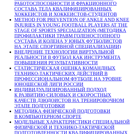
РАБОТОСПОСОБНОСТИ И ФРАКЦИОННОГО
СОСТАВА ТЕЛА КВАЛИФИЦИРОВАННЫХ
ХОККЕИСТОВ И ХОККЕИСТОВ-СТУДЕНТОВ
METHOD FOR PREVENTION OF ANKLE AND KNEE
INJURIES IN YOUNG FOOTBALL PLAYERS AT THE
STAGE OF SPORTS SPECIALIZATION (МЕТОДИКА
ПРОФИЛАКТИКИ ТРАВМ ГОЛЕНОСТОПНОГО
СУСТАВА И КОЛЕНА У ЮНЫХ ФУТБОЛИСТОВ
НА ЭТАПЕ СПОРТИВНОЙ СПЕЦИАЛИЗАЦИИ)
ВНЕДРЕНИЕ ТЕХНОЛОГИИ ВИРТУАЛЬНОЙ
РЕАЛЬНОСТИ В ФУТБОЛ КАК ИНСТРУМЕНТА
ПОВЫШЕНИЯ РЕЗУЛЬТАТИВНОСТИ
СТАТИСТИЧЕСКАЯ ОЦЕНКА КОМАНДНЫХ
ТЕХНИКО-ТАКТИЧЕСКИХ ДЕЙСТВИЙ В
ПРОФЕССИОНАЛЬНОМ ФУТБОЛЕ НА УРОВНЕ
ЮНОШЕСКОЙ ЛИГИ РОССИИ
ИНДИВИДУАЛИЗИРОВАННЫЙ ПОДХОД
К РАЗВИТИЮ СИЛОВЫХ И СКОРОСТНЫХ
КАЧЕСТВ ДЗЮДОИСТОВ НА ТРЕНИРОВОЧНОМ
ЭТАПЕ ПОДГОТОВКИ
МЕТОДИКА ФИЗИЧЕСКОЙ ПОДГОТОВКИ
В КОМПЬЮТЕРНОМ СПОРТЕ
МОДЕЛЬНЫЕ ХАРАКТЕРИСТИКИ СПЕЦИАЛЬНОЙ
ФИЗИЧЕСКОЙ И ТЕХНИКО-ТАКТИЧЕСКОЙ
ПОДГОТОВЛЕННОСТИ КВАЛИФИЦИРОВАННЫХ