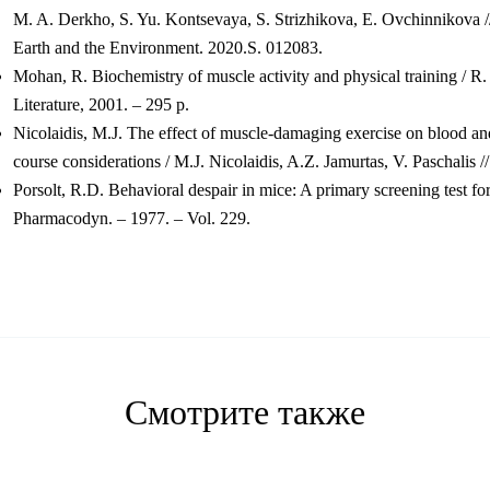
M. A. Derkho, S. Yu. Kontsevaya, S. Strizhikova, E. Ovchinnikova // 
Earth and the Environment. 2020.S. 012083.
Mohan, R. Biochemistry of muscle activity and physical training / 
Literature, 2001. – 295 p.
Nicolaidis, M.J. The effect of muscle-damaging exercise on blood and
course considerations / M.J. Nicolaidis, A.Z. Jamurtas, V. Paschalis 
Porsolt, R.D. Behavioral despair in mice: A primary screening test for 
Pharmacodyn. – 1977. – Vol. 229.
Смотрите также