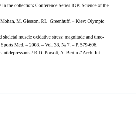
In the collection: Conference Series IOP: Science of the
R. Mohan, M. Glesson, P.L. Greenhuff. – Kiev: Olympic
 skeletal muscle oxidative stress: magnitude and time-
// Sports Med. – 2008. – Vol. 38, № 7. – P. 579-606.
antidepressants / R.D. Porsolt, A. Bertin // Arch. Int.