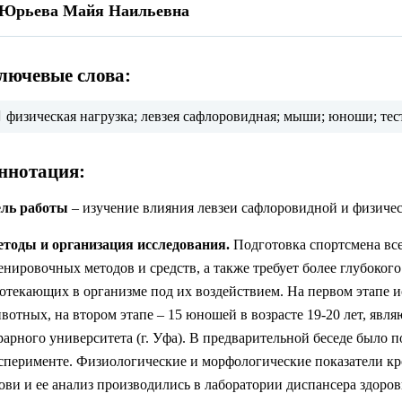
Юрьева Майя Наильевна
лючевые слова:
физическая нагрузка; левзея сафлоровидная; мыши; юноши; тес
ннотация:
ль работы
– изучение влияния левзеи сафлоровидной и физичес
тоды и организация исследования.
Подготовка спортсмена все
енировочных методов и средств, а также требует более глубоког
отекающих в организме под их воздействием. На первом этапе 
вотных, на втором этапе – 15 юношей в возрасте 19-20 лет, яв
рарного университета (г. Уфа). В предварительной беседе было 
сперименте. Физиологические и морфологические показатели к
ови и ее анализ производились в лаборатории диспансера здоров