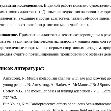
зультаты исследования.
В данной работе показано существенно
именявших адаптогены. Данные исследования на юношах-спортс
мпоненты, входящие в состав адаптогена левзеи сафлоровидно
енировочных занятий по развитию мышечной силы.
ключение.
Применение адаптогена левзеи сафлоровидной в рек
зывает увеличение физической активности у мышей опытной гру
дготовленные спортсмены с первым спортивным разрядом, приро
зволяет судить о потенциировании тренировочного эффекта де
писок литературы:
Armstrong, N. Muscle metabolism changes with age and growing up: 
young people / N. Armstrong, A. Barker, A. McManus // Br J Sports 
Coffey, V.G. The molecular bases of training adaptation / V.G. Coffe
737-763.
Eun Young Kim Cardioprotective effects of aqueous Schizandrachinen
carotid artery injury rat models: Effects on serum lipid profiles a