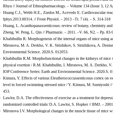
Rhyu // Journal of Ethnopharmacology. – Volume 134 (Issue 3, 12 Ap
Huang C.J., Webb H.E., Zurdos M., Acevedo E. Cardiovascular reactivi
fphys.2013.00314. // Front Physiol. – 2013 –Tt. 7 (4). – S. 314-318
Huang, L. Acanthopanaxsenticosus: review of botany, chemistry an
Zheng, W. Peng, L. Qin // Pharmazie. – 2011. –V. 66, N2. – Pp. 83-
Khabibullin R. Morphogenesis of the internal organs of mice using a
Mironova, M. A. Derkho, V. K. Strizhikov, S. Strizhikova, A. Denisen
Environmental Science. 2020.S. 012053.
Khabibullin R.M. Morphofunctional changes in the kidneys of mice w
physical exertion / R.M. Khabibullin, I. Mironova, M. A. Derkho, V. K.
IOP Conference Series: Earth and Environmental Science. 2020.S. 0
Kimura, Y. Effects of various Eleutherococcussenticosus cortex on swi
level in forced swimming stressed mice / Y. Kimura, M. Sumiyoshi //
453.
Lawlor, D.A. The effectiveness of exercise as a treatment for depress
randomized controlled trials/ D.A. Lawlor, S. Hopker // BMJ. – 2001.
Mironova I.V. Morphological changes in the muscle tissue of mice wi