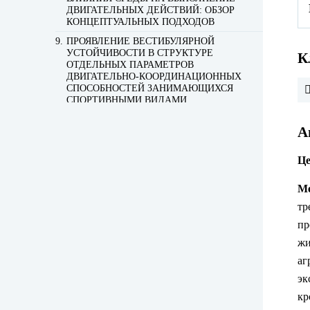
ДВИГАТЕЛЬНЫХ ДЕЙСТВИЙ: ОБЗОР
КОНЦЕПТУАЛЬНЫХ ПОДХОДОВ
ПРОЯВЛЕНИЕ ВЕСТИБУЛЯРНОЙ
УСТОЙЧИВОСТИ В СТРУКТУРЕ
К
ОТДЕЛЬНЫХ ПАРАМЕТРОВ
ДВИГАТЕЛЬНО-КООРДИНАЦИОННЫХ
СПОСОБНОСТЕЙ ЗАНИМАЮЩИХСЯ
СПОРТИВНЫМИ ВИДАМИ
ЕДИНОБОРСТВ
А
РАЗМИНКА И ИНТЕРВАЛЫ ОТДЫХА В
ПЕРИОД 3-НЕДЕЛЬНОЙ АДАПТАЦИИ
СПОРТСМЕНОВ К ФИЗИЧЕСКИМ
Це
НАГРУЗКАМ В ГОРНЫХ УСЛОВИЯХ
ПОВЫШЕНИЕ УРОВНЯ
Ме
КООРДИНАЦИОННЫХ
тр
СПОСОБНОСТЕЙ У ЮНЫХ
БАСКЕТБОЛИСТОВ ПОСРЕДСТВОМ
пр
АКТИВАЦИИ МЫШЦ ПОЯСНИЧНО-
жи
ТАЗОВОГО КОМПЛЕКСА
аг
НЕКОТОРЫЕ АСПЕКТЫ
ФОРМАЛИЗАЦИИ ОБЪЕМА ТЕХНИКИ
эк
СТРЕЛЬБЫ В СПОРТИВНОЙ
кр
ПОДГОТОВКЕ