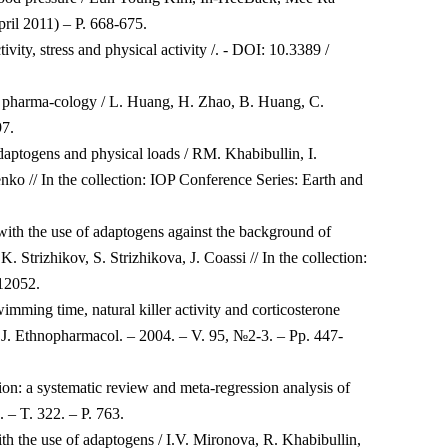
ril 2011) – P. 668-675.
ty, stress and physical activity /. - DOI: 10.3389 /
d pharma-cology / L. Huang, H. Zhao, B. Huang, C.
97.
daptogens and physical loads / RM. Khabibullin, I.
ko // In the collection: IOP Conference Series: Earth and
ith the use of adaptogens against the background of
 Strizhikov, S. Strizhikova, J. Coassi // In the collection:
12052.
mming time, natural killer activity and corticosterone
 J. Ethnopharmacol. – 2004. – V. 95, №2-3. – Pp. 447-
ion: a systematic review and meta-regression analysis of
 – T. 322. – P. 763.
th the use of adaptogens / I.V. Mironova, R. Khabibullin,