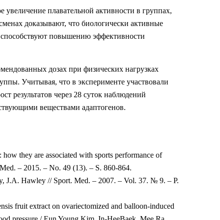
е увеличение плавательной активности в группах,
менах доказывают, что биологически активные
й, способствуют повышению эффективности
омендованных дозах при физических нагрузках
ппы. Учитывая, что в эксперименте участвовали
ст результатов через 28 суток наблюдений
йствующими веществами адаптогенов.
how they are associated with sports performance of
Med. – 2015. – No. 49 (13). – S. 860-864.
y, J.A. Hawley // Sport. Med. – 2007. – Vol. 37. № 9. – P.
sis fruit extract on ovariectomized and balloon-induced
nd blood pressure / Eun Young Kim, In-HeeBaek, Mee Ra