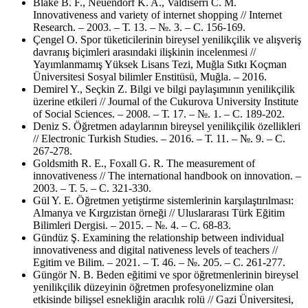
Blake B. F., Neuendorf K. A., Valdiserri C. M.
Innovativeness and variety of internet shopping // Internet
Research. – 2003. – Т. 13. – №. 3. – С. 156-169.
Çengel O. Spor tüketicilerinin bireysel yenilikçilik ve alışveriş
davranış biçimleri arasındaki ilişkinin incelenmesi //
Yayımlanmamış Yüksek Lisans Tezi, Muğla Sıtkı Koçman
Üniversitesi Sosyal bilimler Enstitüsü, Muğla. – 2016.
Demirel Y., Seçkin Z. Bilgi ve bilgi paylaşımının yenilikçilik
üzerine etkileri // Journal of the Cukurova University Institute
of Social Sciences. – 2008. – Т. 17. – №. 1. – С. 189-202.
Deniz S. Öğretmen adaylarının bireysel yenilikçilik özellikleri
// Electronic Turkish Studies. – 2016. – Т. 11. – №. 9. – С.
267-278.
Goldsmith R. E., Foxall G. R. The measurement of
innovativeness // The international handbook on innovation. –
2003. – Т. 5. – С. 321-330.
Gül Y. E. Öğretmen yetiştirme sistemlerinin karşılaştırılması:
Almanya ve Kırgızistan örneği // Uluslararası Türk Eğitim
Bilimleri Dergisi. – 2015. – №. 4. – С. 68-83.
Gündüz Ş. Examining the relationship between individual
innovativeness and digital nativeness levels of teachers //
Egitim ve Bilim. – 2021. – Т. 46. – №. 205. – С. 261-277.
Güngör N. B. Beden eğitimi ve spor öğretmenlerinin bireysel
yenilikçilik düzeyinin öğretmen profesyonelizmine olan
etkisinde bilişsel esnekliğin aracılık rolü // Gazi Üniversitesi,