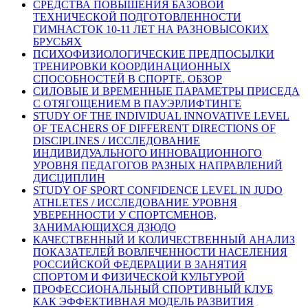
СРЕДСТВА ПОВЫШЕНИЯ БАЗОВОЙ
ТЕХНИЧЕСКОЙ ПОДГОТОВЛЕННОСТИ
ГИМНАСТОК 10-11 ЛЕТ НА РАЗНОВЫСОКИХ
БРУСЬЯХ
ПСИХОФИЗИОЛОГИЧЕСКИЕ ПРЕДПОСЫЛКИ
ТРЕНИРОВКИ КООРДИНАЦИОННЫХ
СПОСОБНОСТЕЙ В СПОРТЕ. ОБЗОР
СИЛОВЫЕ И ВРЕМЕННЫЕ ПАРАМЕТРЫ ПРИСЕДА
С ОТЯГОЩЕНИЕМ В ПАУЭРЛИФТИНГЕ
STUDY OF THE INDIVIDUAL INNOVATIVE LEVEL
OF TEACHERS OF DIFFERENT DIRECTIONS OF
DISCIPLINES / ИССЛЕДОВАНИЕ
ИНДИВИДУАЛЬНОГО ИННОВАЦИОННОГО
УРОВНЯ ПЕДАГОГОВ РАЗНЫХ НАПРАВЛЕНИЙ
ДИСЦИПЛИН
STUDY OF SPORT CONFIDENCE LEVEL IN JUDO
ATHLETES / ИССЛЕДОВАНИЕ УРОВНЯ
УВЕРЕННОСТИ У СПОРТСМЕНОВ,
ЗАНИМАЮЩИХСЯ ДЗЮДО
КАЧЕСТВЕННЫЙ И КОЛИЧЕСТВЕННЫЙ АНАЛИЗ
ПОКАЗАТЕЛЕЙ ВОВЛЕЧЕННОСТИ НАСЕЛЕНИЯ
РОССИЙСКОЙ ФЕДЕРАЦИИ В ЗАНЯТИЯ
СПОРТОМ И ФИЗИЧЕСКОЙ КУЛЬТУРОЙ
ПРОФЕССИОНАЛЬНЫЙ СПОРТИВНЫЙ КЛУБ
КАК ЭФФЕКТИВНАЯ МОДЕЛЬ РАЗВИТИЯ