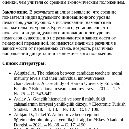
оценки, чем учителя со средним экономическим положением.
Заключение.
В результате анализа выявлено, что средние
показатели индивидуального инновационного уровня
педагогов, участвующих в исследовании, находятся на
положительном уровне. Кроме того, установлено, что
показатели индивидуального инновационного уровня
педагогов существенно не различаются в зависимости от
гендерной переменной, но имеются значимые различия в
зависимости от переменных стажа, возраста, различных
направлений дисциплин и экономического положения.
Список литературы:
Adıgüzel A. The relation between candidate teachers' moral
maturity levels and their individual innovativeness
characteristics: A case study of Harran University Education
Faculty // Educational research and reviews. – 2012. – Т. 7. –
№. 25. – С. 543-547.
Atalay А. Gençlik hizmetleri ve spor il müdürlüğü
çalışanlarının bireysel yenilikçilik düzeyi // Electronic Turkish
Studies. – 2018. – Т. 13. – №. 10. – С. 87-108.
Atılgan D., Tükel Y. Antrenör ve beden eğitimi
öğretmenlerinin bireysel yenilikçilik algıları //Ekev Akademi
Dergisi. – 2021. – №. 86. – С. 171-190.