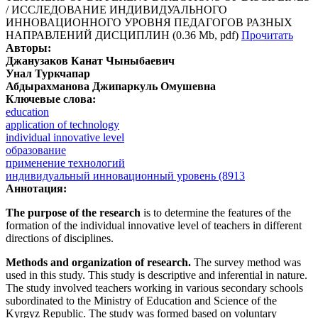
/ ИССЛЕДОВАНИЕ ИНДИВИДУАЛЬНОГО
ИННОВАЦИОННОГО УРОВНЯ ПЕДАГОГОВ РАЗНЫХ
НАПРАВЛЕНИЙ ДИСЦИПЛИН (0.36 Mb, pdf)
Прочитать
Авторы:
Джанузаков Канат Чыныбаевич
Унал Туркчапар
Абдырахманова Джипаркуль Омушевна
Ключевые слова:
education
application of technology
individual innovative level
образование
применение технологий
индивидуальный инновационный уровень (8913
Аннотация:
The purpose of the research
is to determine the features of the
formation of the individual innovative level of teachers in different
directions of disciplines.
Methods and organization of research.
The survey method was
used in this study. This study is descriptive and inferential in nature.
The study involved teachers working in various secondary schools
subordinated to the Ministry of Education and Science of the
Kyrgyz Republic. The study was formed based on voluntary