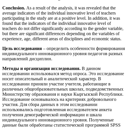
Conclusion.
As a result of the analysis, it was revealed that the
average indicators of the individual innovative level of teachers
participating in the study are at a positive level. In addition, it was
found that the indicators of the individual innovative level of
teachers do not differ significantly according to the gender variable,
but there are significant differences depending on the variables of
experience, age, different areas of disciplines and economic status.
Цель исследования
– определить особенности формирования
индивидуального инновационного уровня педагогов разных
направлений дисциплин.
Методы и организация исследования.
В данном
исследовании использовался метод опроса. Это исследование
носит описательный и аналитический характер. В
исследовании приняли участие учителя, работающие в
различных общеобразовательных школах, подведомственных
Министерству образования и науки Кыргызской Республики.
Исследование основывалось на критериях добровольного
участия. Для сбора данных в этом исследовании
использовались подготовленная исследователем анкета
получения демографической информации и шкала
индивидуального инновационного уровня. Полученные
данные были обработаны статистической программой SPSS