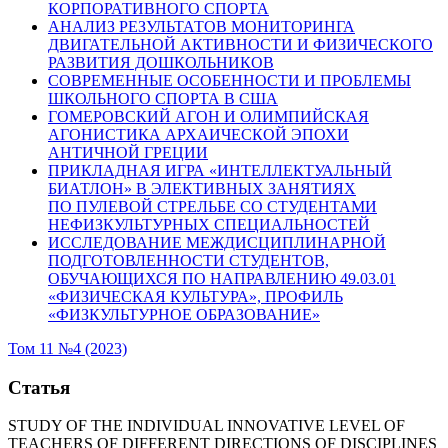
КОРПОРАТИВНОГО СПОРТА
АНАЛИЗ РЕЗУЛЬТАТОВ МОНИТОРИНГА
ДВИГАТЕЛЬНОЙ АКТИВНОСТИ И ФИЗИЧЕСКОГО
РАЗВИТИЯ ДОШКОЛЬНИКОВ
СОВРЕМЕННЫЕ ОСОБЕННОСТИ И ПРОБЛЕМЫ
ШКОЛЬНОГО СПОРТА В США
ГОМЕРОВСКИЙ АГОН И ОЛИМПИЙСКАЯ
АГОНИСТИКА АРХАИЧЕСКОЙ ЭПОХИ
АНТИЧНОЙ ГРЕЦИИ
ПРИКЛАДНАЯ ИГРА «ИНТЕЛЛЕКТУАЛЬНЫЙ
БИАТЛОН» В ЭЛЕКТИВНЫХ ЗАНЯТИЯХ
ПО ПУЛЕВОЙ СТРЕЛЬБЕ СО СТУДЕНТАМИ
НЕФИЗКУЛЬТУРНЫХ СПЕЦИАЛЬНОСТЕЙ
ИССЛЕДОВАНИЕ МЕЖДИСЦИПЛИНАРНОЙ
ПОДГОТОВЛЕННОСТИ СТУДЕНТОВ,
ОБУЧАЮЩИХСЯ ПО НАПРАВЛЕНИЮ 49.03.01
«ФИЗИЧЕСКАЯ КУЛЬТУРА», ПРОФИЛЬ
«ФИЗКУЛЬТУРНОЕ ОБРАЗОВАНИЕ»
Том 11 №4 (2023)
Статья
STUDY OF THE INDIVIDUAL INNOVATIVE LEVEL OF
TEACHERS OF DIFFERENT DIRECTIONS OF DISCIPLINES