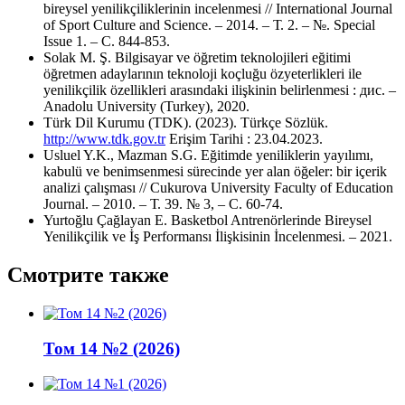
bireysel yenilikçiliklerinin incelenmesi // International Journal
of Sport Culture and Science. – 2014. – Т. 2. – №. Special
Issue 1. – С. 844-853.
Solak M. Ş. Bilgisayar ve öğretim teknolojileri eğitimi
öğretmen adaylarının teknoloji koçluğu özyeterlikleri ile
yenilikçilik özellikleri arasındaki ilişkinin belirlenmesi : дис. –
Anadolu University (Turkey), 2020.
Türk Dil Kurumu (TDK). (2023). Türkçe Sözlük.
http://www.tdk.gov.tr
Erişim Tarihi : 23.04.2023.
Usluel Y.K., Mazman S.G. Eğitimde yeniliklerin yayılımı,
kabulü ve benimsenmesi sürecinde yer alan öğeler: bir içerik
analizi çalışması // Cukurova University Faculty of Education
Journal. – 2010. – Т. 39. № 3, – С. 60-74.
Yurtoğlu Çağlayan E. Basketbol Antrenörlerinde Bireysel
Yenilikçilik ve İş Performansı İlişkisinin İncelenmesi. – 2021.
Смотрите также
Том 14 №2 (2026)