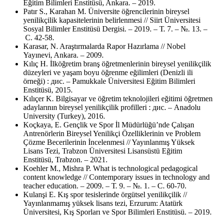
Eğitim Bilimleri Enstitüsü, Ankara. – 2019.
Patır S., Karahan M. Üniversite öğrencilerinin bireysel
yenilikçilik kapasitelerinin belirlenmesi // Siirt Üniversitesi
Sosyal Bilimler Enstitüsü Dergisi. – 2019. – Т. 7. – №. 13. –
С. 42-58.
Karasar, N. Araştırmalarda Rapor Hazırlama // Nobel
Yayınevi, Ankara. – 2009.
Kılıç H. İlköğretim branş öğretmenlerinin bireysel yenilikçilik
düzeyleri ve yaşam boyu öğrenme eğilimleri (Denizli ili
örneği) : дис. – Pamukkale Üniversitesi Eğitim Bilimleri
Enstitüsü, 2015.
Kılıçer K. Bilgisayar ve öğretim teknolojileri eğitimi öğretmen
adaylarının bireysel yenilikçilik profilleri : дис. – Anadolu
University (Turkey), 2016.
Koçkaya, E. Gençlik ve Spor İl Müdürlüğü’nde Çalışan
Antrenörlerin Bireysel Yenilikçi Özelliklerinin ve Problem
Çözme Becerilerinin İncelenmesi // Yayınlanmış Yüksek
Lisans Tezi, Trabzon Üniversitesi Lisansüstü Eğitim
Enstitüsü, Trabzon. – 2021.
Koehler M., Mishra P. What is technological pedagogical
content knowledge // Contemporary issues in technology and
teacher education. – 2009. – Т. 9. – №. 1. – С. 60-70.
Kulanşi E. Kış spor tesislerinde örgütsel yenilikçilik //
Yayınlanmamış yüksek lisans tezi, Erzurum: Atatürk
Üniversitesi, Kış Sporları ve Spor Bilimleri Enstitüsü. – 2019.