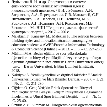
Лубышева Л. И. и др. Спортизация в системе
физического воспитания: от научной идеи к
инновационной практике. / Л.И. Лубышева, А.И.
Загревская, А.А. Передельский, И.В. Манжелей, С.Н.
Литвиненко, Е.А. Черепов, Н.В. Пешкова, М.А.
Родионова, А.Г. Поливаев, А.Н. Кондратьев, М.В.
Базилевич. М.: НИЦ “Теория и практика физической
культуры и спорта”, – 2017. – 200 с.
Malekian F., Kanaany M., Malekian F. The relation between
thinking styles and ınnovation attraction amonghigher
education students // AWERProcedia Information Technology
& Computer Science.[Online]. – 2013. – Т. 3. – С. 224-230.
Mülhim M.A. Beden eğitimi ve spor yüksekokulu
öğrencilerinin bireysel yenilikçilik düzeyleri ve yaşam boyu
öğrenme eğilimlerinin incelenmesi: Bartın Üniversitesi örneği
: дис. – Bartın Üniversitesi, Eğitim Bilimleri Enstitüsü, –
2018.
Naktiyok A. Yenilik yönelimi ve örgütsel faktörler // Atatürk
Üniversitesi İktisadi ve İdari Bilimler Dergisi. – 2007. – Т. 21.
– №. 2. – С. 211-230.
Çiğdem Ö. Genç Yetişkin Erkek Sporcuların Bireysel
Yenilikçiliklerinin Bireysel Gelişim İnisiyatifleri Bağlamında
İncelenmesi // Ulusal Spor Bilimleri Dergisi. – Т. 3. – №. 1. –
С. 25-40.
Öztürk Z.Y., Summak M. İlköğretim okulu öğretmenlerinin