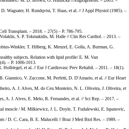
oteinases./ M. D. Brown, O. Hudlicka //Angiogenesis. – 2003. –
. Wagsater, H. Rundqvist, T. Haas, et al. // J Appl Physiol (1985). –
Cell Transplant. – 2018. – 27(5) – Р. 786-795.
. Volaklis, S. P. Tokmakidis, M. Halle // Clin Res Cardiol. – 2013. –
 Mobius-Winkler, T. Hilberg, K. Menzel, E. Golla, A. Burman, G.
lthy subjects. Relation with lipid profile/ E. M. Van
(4). – Р. 1006˗1013.
Hollriegel, et al. // Eur J Cardiovasc Prev Rehabil. – 2011. – 18(1).
B. Giannico, V. Zaccone, M. Perfetti, D. D'Amario, et al. // Eur Heart
Ribeiro, A. J. Alves, M. do Ceu Monteiro, N. L. Oliveira, J. Oliveira, et
es, A. J. Alves, E. Melo, R. Fernandes, et al. // Sci Rep. – 2017. –
tal muscle / M. Milkiewicz, J. L. Doyle, T. Fudalewski, E. Ispanovic,
ts / D. C. Cara, B. E. Malucelli // Braz J Med Biol Res. – 1989. –