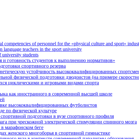
onal competencies of personnel for the «physical culture and sport» indus
language teachers in the sport university
f university students
 и готовность студентов к выполнению нормативов»
одготовки спортивного резерва
инетическую устойчивость высококвалифицированных спортсме
ьной физической подготовки дзюдоистов (на примере скоростно
хся циклическими и игровыми видами спорта
зыка как иностранного в современной высшей школе
ей
овке высококвалифицированных футболистов
е по физической культуре
 спортивной подготовки в вузе спортивного профиля
ага при чрескожной электрической стимуляции спинного мозга
 в марафонском беге
дах женского многоборья в спортивной гимнастике
тивного вуза в контексте современной парадигмы образования