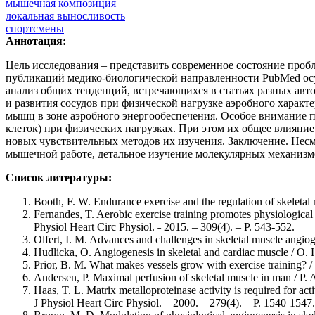
мышечная композиция
локальная выносливость
спортсмены
Аннотация:
Цель исследования – представить современное состояние про
публикаций медико-биологической направленности PubMed осущес
анализ общих тенденций, встречающихся в статьях разных автор
и развития сосудов при физической нагрузке аэробного харак
мышц в зоне аэробного энергообеспечения. Особое внимание п
клеток) при физических нагрузках. При этом их общее влияние
новых чувствительных методов их изучения. Заключение. Нес
мышечной работе, детальное изучение молекулярных механизмо
Список литературы:
Booth, F. W. Endurance exercise and the regulation of skeleta
Fernandes, T. Aerobic exercise training promotes physiological
Physiol Heart Circ Physiol. ˗ 2015. – 309(4). – Р. 543-552.
Olfert, I. M. Advances and challenges in skeletal muscle angiog
Hudlicka, O. Angiogenesis in skeletal and cardiac muscle / O. 
Prior, B. M. What makes vessels grow with exercise training? / 
Andersen, P. Maximal perfusion of skeletal muscle in man / P. A
Haas, T. L. Matrix metalloproteinase activity is required for ac
J Physiol Heart Circ Physiol. – 2000. – 279(4). – Р. 1540˗1547.