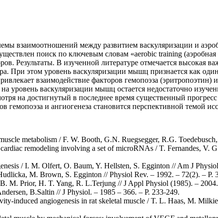
блемы взаимоотношений между развитием васкуляризации и аэро
твлен поиск по ключевым словам «aerobic training (аэробная тр
ов. Результаты. В изученной литературе отмечается высокая важ
тера. При этом уровень васкуляризации мышц признается как од
ривлекает взаимодействие факторов гемопоэза (эритропоэтин) и
 на уровень васкуляризации мышц остается недостаточно изучен
мотря на достигнутый в последнее время существенный прогресс
в гемопоэза и ангиогенеза становится перспективной темой ис
l muscle metabolism / F. W. Booth, G.N. Ruegsegger, R.G. Toedebusch, 
 cardiac remodeling involving a set of microRNAs / T. Fernandes, V. G. 
enesis / I. M. Olfert, O. Baum, Y. Hellsten, S. Egginton // Am J Physio
Hudlicka, M. Brown, S. Egginton // Physiol Rev. – 1992. – 72(2). – Р. 
B. M. Prior, H. T. Yang, R. L.Terjung // J Appl Physiol (1985). – 2004.
ndersen, B.Saltin // J Physiol. – 1985 – 366. – Р. 233˗249.
tivity-induced angiogenesis in rat skeletal muscle / T. L. Haas, M. Milk