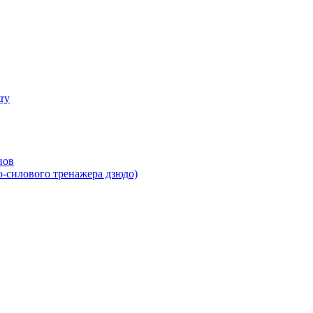
try
нов
-силового тренажера дзюдо)