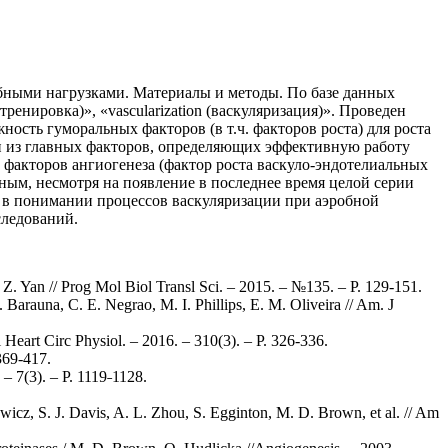
бными нагрузками. Материалы и методы. По базе данных
енировка)», «vascularization (васкуляризация)». Проведен
ность гуморальных факторов (в т.ч. факторов роста) для роста
ин из главных факторов, определяющих эффективную работу
 факторов ангиогенеза (фактор роста васкуло-эндотелиальных
ным, несмотря на появление в последнее время целой серии
 в понимании процессов васкуляризации при аэробной
следований.
Z. Yan // Prog Mol Biol Transl Sci. – 2015. – №135. – Р. 129-151.
Barauna, C. E. Negrao, M. I. Phillips, E. M. Oliveira // Am. J
l Heart Circ Physiol. – 2016. – 310(3). – Р. 326-336.
369-417.
 – 7(3). – Р. 1119˗1128.
iewicz, S. J. Davis, A. L. Zhou, S. Egginton, M. D. Brown, et al. // Am