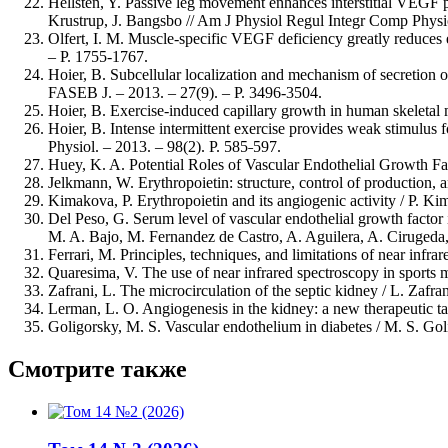
Hellsten, Y. Passive leg movement enhances interstitial VEGF pr
Krustrup, J. Bangsbo // Am J Physiol Regul Integr Comp Physio
Olfert, I. M. Muscle-specific VEGF deficiency greatly reduces ex
– Р. 1755-1767.
Hoier, B. Subcellular localization and mechanism of secretion of
FASEB J. – 2013. – 27(9). – Р. 3496-3504.
Hoier, B. Exercise-induced capillary growth in human skeletal 
Hoier, B. Intense intermittent exercise provides weak stimulus f
Physiol. – 2013. – 98(2). Р. 585˗597.
Huey, K. A. Potential Roles of Vascular Endothelial Growth Fa
Jelkmann, W. Erythropoietin: structure, control of production, 
Kimakova, P. Erythropoietin and its angiogenic activity / P. Ki
Del Peso, G. Serum level of vascular endothelial growth factor i
M. A. Bajo, M. Fernandez de Castro, A. Aguilera, A. Cirugeda, et
Ferrari, M. Principles, techniques, and limitations of near infr
Quaresima, V. The use of near infrared spectroscopy in sports m
Zafrani, L. The microcirculation of the septic kidney / L. Zafra
Lerman, L. O. Angiogenesis in the kidney: a new therapeutic t
Goligorsky, M. S. Vascular endothelium in diabetes / M. S. Goli
Смотрите также