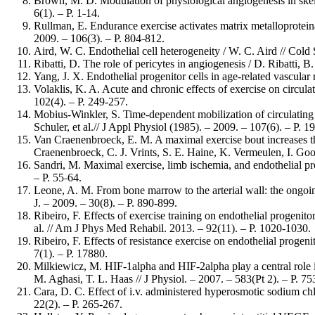
Brown, M. D. Modulation of physiological angiogenesis in ske
6(1). – Р. 1˗14.
Rullman, E. Endurance exercise activates matrix metalloprotein
2009. – 106(3). – Р. 804˗812.
Aird, W. C. Endothelial cell heterogeneity / W. C. Aird // Col
Ribatti, D. The role of pericytes in angiogenesis / D. Ribatti, B.
Yang, J. X. Endothelial progenitor cells in age-related vascula
Volaklis, K. A. Acute and chronic effects of exercise on circulat
102(4). – Р. 249-257.
Mobius-Winkler, S. Time-dependent mobilization of circulating 
Schuler, et al.// J Appl Physiol (1985). – 2009. – 107(6). – Р. 
Van Craenenbroeck, E. M. A maximal exercise bout increases th
Craenenbroeck, C. J. Vrints, S. E. Haine, K. Vermeulen, I. Goov
Sandri, M. Maximal exercise, limb ischemia, and endothelial pro
– Р. 55˗64.
Leone, A. M. From bone marrow to the arterial wall: the ongoing
J. – 2009. – 30(8). – Р. 890-899.
Ribeiro, F. Effects of exercise training on endothelial progenitor
al. // Am J Phys Med Rehabil. 2013. – 92(11). – Р. 1020-1030.
Ribeiro, F. Effects of resistance exercise on endothelial progeni
7(1). – Р. 17880.
Milkiewicz, M. HIF-1alpha and HIF-2alpha play a central role in
M. Aghasi, T. L. Haas // J Physiol. – 2007. – 583(Pt 2). – Р. 75
Cara, D. C. Effect of i.v. administered hyperosmotic sodium chl
22(2). – Р. 265-267.