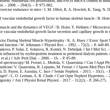
otein, endothelial cell proliferation, and eNOS mRNA content in human s
l. – 2008. – 294(3). – Р. 975˗982.
ercise endurance in mice / I. M. Olfert, R. A. Howlett, K. Tang, N. D. 
 vascular endothelial growth factor in human skeletal muscle / B. Hoier
muscle and the dynamics of VEGF / B. Hoier, Y. Hellsten // Microcircul
or vascular endothelial growth factor secretion and capillary growth in 
ctor During Skeletal Muscle Hypertrophy / K. A. Huey // Exerc Sport S
and function / W. Jelkmann // Physiol Rev. – 1992. – 72(2). – Р. 449˗89.
makova, P. Solar, Z. Solarova, R. Komel, N. Debeljak // Int J Mol Sci. –
s influenced by erythropoietin treatment in peritoneal dialysis patient
 al.) // Adv Perit Dial. – 2000. – 16. – Р. 85˗89.
ared spectroscopy/ M. Ferrari, L. Mottola, V. Quaresima // Can J Appl Ph
edicine/ V. Quaresima, R. Lepanto, M. Ferrari // J Sports Med Phys Fitn
ni, D. Payen, E. Azoulay, C. Ince // Semin Nephrol. – 2015. – 35(1). – 
arget? / L. O. Lerman, A. R. Chade // Curr Opin Nephrol Hypertens. – 2
gorsky // Am J Physiol Renal Physiol. ˗ 2017. ˗ 312(2). ˗ Р. 266-275.