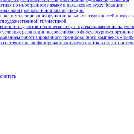
ятиях по иностранному языку в неязыковых вузах Франции
льных арбитров различной квалификации
енке и моделировании функциональных возможностей професси
ся художественной гимнастикой
енности студентов технического вуза путем применения на уче
условиях реализации всероссийского физкультурно-спортивного
зованием роботизированного тренировочного комплекса «footbo
о состояния квалифицированных тяжелоатлеток в подготовител
очитать