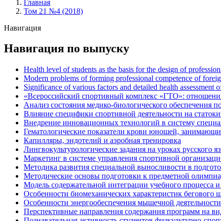
Главная
Том 21 №4 (2018)
Строка
навигации
Навигация
Навигация по выпуску
Health level of students as the basis for the design of professi
Modern problems of forming professional competence of foreign 
Significance of various factors and detailed health assessment o
«Всероссийский спортивный комплекс «ГТО»: отношения
Анализ состояния медико-биологического обеспечения п
Влияние специфики спортивной деятельности на статок
Внедрение инновационных технологий в систему специал
Гематологические показатели крови юношей, занимающи
Капилляры, эндотелий и аэробная тренировка
Лингвокультурологические задания на уроках русского я
Маркетинг в системе управления спортивной организаци
Методика развития специальной выносливости в подгот
Методические основы подготовки к предметной олимпиад
Модель содержательной интеграции учебного процесса и
Особенности биомеханических характеристик бегового ш
Особенности энергообеспечения мышечной деятельности
Перспективные направления содержания программ на ви
Познавательная активность студентов физкультурно-спор