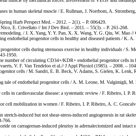
letal muscle by mechanical forces: involvement of VEGF and metallopr
ases in human skeletal muscle / E. Rullman, J. Norrbom, A. Stromberg, D
d Spring Harb Perspect Med. – 2012. – 2(1). – Р. 006429.
 Nico, E. Crivellato // Int J Dev Biol. – 2011. – 55(3). – Р. 261-268.
r remodeling. / J. X. Yang, Y. Y. Pan, X. X. Wang, Y. G. Qiu, W. Mao // 
ing endothelial progenitor cells in healthy and diseased patients / K. A
progenitor cells during strenuous exercise in healthy individuals / S.
1943˗1950.
e number of circulating CD34+/KDR+ endothelial progenitor cells in hea
aerts, V. F. Van Tendeloo et al.// J Appl Physiol (1985). – 2008. – 104
genitor cells / M. Sandri, E. B. Beck, V. Adams, S. Gielen, K. Lenk, R. 
 tale of endothelial progenitor cells / A. M. Leone, M. Valgimigli, M. 
 cells in cardiovascular disease: a systematic review / F. Ribeiro, I. P. 
tor cell mobilization in women / F. Ribeiro, I. P. Ribeiro, A. C. Goncalv
 stretch-induced but not shear-stress-induced angiogenesis in rat skele
3-766.
oride on carrageenan-induced pleurisy in adrenalectomized and intact ra