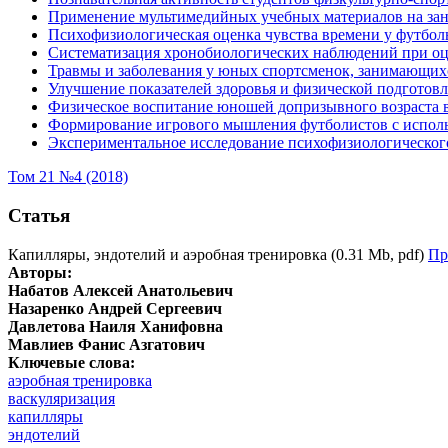
Применение мультимедийных учебных материалов на зан
Психофизиологическая оценка чувства времени у футбо
Систематизация хронобиологических наблюдений при оц
Травмы и заболевания у юных спортсменок, занимающих
Улучшение показателей здоровья и физической подготовл
Физическое воспитание юношей допризывного возраста в 
Формирование игрового мышления футболистов с исполь
Экспериментальное исследование психофизиологическог
Том 21 №4 (2018)
Статья
Капилляры, эндотелий и аэробная тренировка (0.31 Mb, pdf)
Пр
Авторы:
Набатов Алексей Анатольевич
Назаренко Андрей Сергеевич
Давлетова Наиля Ханифовна
Мавлиев Фанис Азгатович
Ключевые слова:
аэробная тренировка
васкуляризация
капилляры
эндотелий