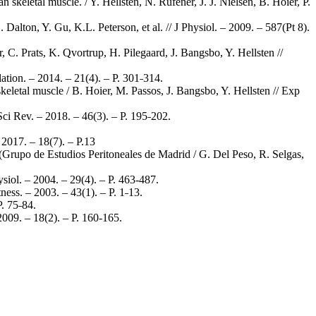
keletal muscle. / Y. Hellsten, N. Rufener, J. J. Nielsen, B. Hoier, P.
Dalton, Y. Gu, K.L. Peterson, et al. // J Physiol. – 2009. – 587(Pt 8).
, C. Prats, K. Qvortrup, H. Pilegaard, J. Bangsbo, Y. Hellsten //
ation. – 2014. – 21(4). – Р. 301˗314.
skeletal muscle / B. Hoier, M. Passos, J. Bangsbo, Y. Hellsten // Exp
ci Rev. – 2018. – 46(3). – Р. 195˗202.
 2017. – 18(7). – Р.13
s. (Grupo de Estudios Peritoneales de Madrid / G. Del Peso, R. Selgas,
ysiol. – 2004. – 29(4). – Р. 463-487.
ess. – 2003. – 43(1). – Р. 1˗13.
Р. 75˗84.
009. – 18(2). – Р. 160-165.