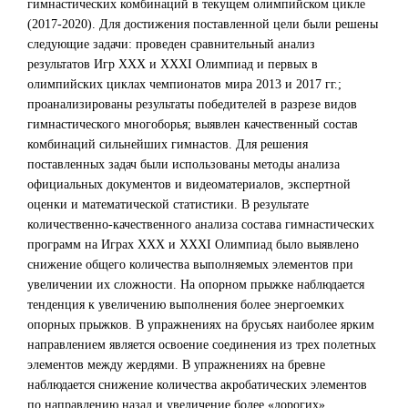
гимнастических комбинаций в текущем олимпийском цикле
(2017-2020). Для достижения поставленной цели были решены
следующие задачи: проведен сравнительный анализ
результатов Игр XXX и XXXI Олимпиад и первых в
олимпийских циклах чемпионатов мира 2013 и 2017 гг.;
проанализированы результаты победителей в разрезе видов
гимнастического многоборья; выявлен качественный состав
комбинаций сильнейших гимнастов. Для решения
поставленных задач были использованы методы анализа
официальных документов и видеоматериалов, экспертной
оценки и математической статистики. В результате
количественно-качественного анализа состава гимнастических
программ на Играх XXX и XXXI Олимпиад было выявлено
снижение общего количества выполняемых элементов при
увеличении их сложности. На опорном прыжке наблюдается
тенденция к увеличению выполнения более энергоемких
опорных прыжков. В упражнениях на брусьях наиболее ярким
направлением является освоение соединения из трех полетных
элементов между жердями. В упражнениях на бревне
наблюдается снижение количества акробатических элементов
по направлению назад и увеличение более «дорогих»