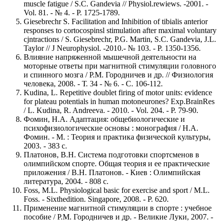
muscle fatigue / S.C. Gandevia // Physiol.rewiews. -2001. -
Vol. 81. - № 4. - Р. 1725-1789.
Giesebrechr S. Facilitation and Inhibition of tibialis anterior
responses to cortocospinsl stimulation after maximal voluntary
cjntractions / S. Giesebrechr, P.G. Martin, S.C. Gandevia, J.L.
Taylor // J Neurophysiol. -2010.- № 103. - P. 1350-1356.
Влияние напряженной мышечной деятельности на
моторные ответы при магнитной стимуляции головного
и спинного мозга / Р.М. Городничев и др. // Физиология
человека, 2008. - Т. 34 - № 6. - С. 106-112.
Kudina, L. Repetitive doublet firing of motor units: evidence
for plateau potentials in human motoneurones? Exp.BrainRes
/ L. Kudina, R. Andreeva. - 2010. - Vol. 204. - Р. 79-90.
Фомин, Н.А. Адаптация: общебиологические и
психофизиологические основы : монография / Н.А.
Фомин. - М. : Теория и практика физической культуры,
2003. - 383 с.
Платонов, В.Н. Система подготовки спортсменов в
олимпийском спорте. Общая теория и ее практические
приложения / В.Н. Платонов. - Киев : Олимпийская
литература, 2004. - 808 с.
Foss, M.L. Physiological basic for exercise and sport / M.L.
Foss. - Sixthedition. Singapore, 2008. - P. 620.
Применение магнитной стимуляции в спорте : учебное
пособие / Р.М. Городничев и др. - Великие Луки, 2007. -