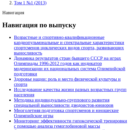
Том 1 №1 (2013)
Навигация
Навигация по выпуску
Возрастные и спортивно-квалификационные
кардиопульмональные и спектральные характеристики
спортсменов циклических видов спорта, развивающих
выносливость
Динамика результатов стран бывшего СССР на играх
Олимпиады 1996-2012 годов как индикатор
модернизации их национальных система Олимпийской
подготовки
Здоровье нации: роль и место физической культуры и
спорта
Исследование качества жизни разных возрастных групп
населения
Методика индивидуально-группового развития
специальной выносливости дзюдоистов-юниоров
Многолетняя подготовка спортсменов и юношеские
Олимпийские игры
Мониторинг эффективности гипоксической тренировки
с помощью анализа гемоглобиновой массы