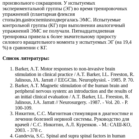
произвольного сокращения. У испытуемых
экспериментальной группы (ЭГ) во время тренировочных
упражнений (плантарная флексия
стопы)m.gastrocnemiusподвергалась ЭМС. Испытуемые
контрольной группы (КГ) при выполнении аналогичный
упражнений ЭМС не получали. Пятнадцатидневная
тренировка привела к более значительному приросту
силового вращательного момента у испытуемых ЭГ (на 19,4
%) в сравнении с КГ.
Список литературы:
Barker, A.T. Motor responses to non-invasive brain
stimulation in clinical practice / A.T. Barker, I.L. Freeston, R.
Jalinous, JA. Jarratt // EEGClin. Neurophysiol. - 1985. Р. 70.
Barker, A.T. Magnetic stimulation of the human brain and
peripheral nervous system: an introduction and the results of
an initial clinical evaluation / A.T. Barker, I.L. Freeston, R.
Jalinous, J.A. Jarratt // Neurosurgery. -1987. - Vol. 20. - Р.
100-109.
Никитин, С.С. Магнитная стимуляция в диагностике и
лечении болезней нервной системы. Руководство для
врачей / С.С. Никитин, А.Л. Куренков. - М.: САШ-КО,
2003. - 378 с.
Gandevia, S.C. Spinal and supra spinal factors in human