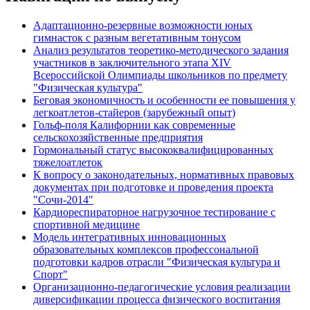
Адаптационно-резервные возможности юных
гимнасток с разным вегетативным тонусом
Анализ результатов теоретико-методического задания
участников в заключительного этапа XIV
Всероссийской Олимпиады школьников по предмету
"Физическая культура"
Беговая экономичность и особенности ее повышения у
легкоатлетов-стайеров (зарубежный опыт)
Гольф-поля Калифорнии как современные
сельскохозяйственные предприятия
Гормональный статус высококвалифицированных
тяжелоатлеток
К вопросу о законодательных, нормативных правовых
документах при подготовке и проведения проекта
"Сочи-2014"
Кардиореспираторное нагрузочное тестирование с
спортивной медицине
Модель интегративных инновационных
образовательных комплексов профессональной
подготовки кадров отрасли "Физическая культура и
Спорт"
Организационно-педагогические условия реализации
диверсификации процесса физического воспитания