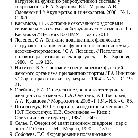
нагрузок на функцию репродуктивной системы у
спортсменок / Е.А. Зырянова, Е.И. Марова, А.В.
Смоленский // Акушерство и гинекология. 2008.- № 1. -
С. 6-9.
Касымова, ГП. Состояние сексуального здоровья и
гормонального статуса действующих спортсменов / Гп.
Касымова // Вестник КазНМУ — март, 2013
Левенец, С.А. Влияние повышенных физических
нагрузок на становление функции половой системы у
девочек-спортсменок. / С.А. Левенец. // Патология
полового развития девочек и девушек. — К. : Здоровя,
1980. - С. 119-126.
Никитюк Б.А. Состояние специфических функций
женского организма при занятияхспортом / БА Никитюк
// Теор. и практика физ. культуры.—1984. - № 3— С. 19-
21.
Олейник, Е.А. Определение уровня тестостерона у
женщин-спортсменок / Е.А. Олейник, А.Г Васильев,
А.А. Кравцова // Морфология. 2008.-Т 134,- №5. - С. 85.
Похоленчук, Ю.Т Спортивная подготовка женщин. //
Ю.Т Похоленчук, Н.В. Свечникова — Киев :
Олимпийская литература, 1987.—260 с.
Селье, Г. Очерки об адаптационном синдроме : пер.с
англ. / Г Селье. — М. : Медгиз, 1990. — 185 с.
Соболева, Т.С. Формирование ползависимых