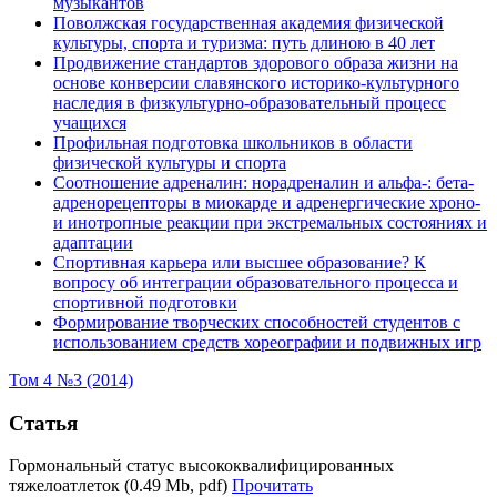
музыкантов
Поволжская государственная академия физической
культуры, спорта и туризма: путь длиною в 40 лет
Продвижение стандартов здорового образа жизни на
основе конверсии славянского историко-культурного
наследия в физкультурно-образовательный процесс
учащихся
Профильная подготовка школьников в области
физической культуры и спорта
Соотношение адреналин: норадреналин и альфа-: бета-
адренорецепторы в миокарде и адренергические хроно-
и инотропные реакции при экстремальных состояниях и
адаптации
Спортивная карьера или высшее образование? К
вопросу об интеграции образовательного процесса и
спортивной подготовки
Формирование творческих способностей студентов с
использованием средств хореографии и подвижных игр
Том 4 №3 (2014)
Статья
Гормональный статус высококвалифицированных
тяжелоатлеток (0.49 Mb, pdf)
Прочитать