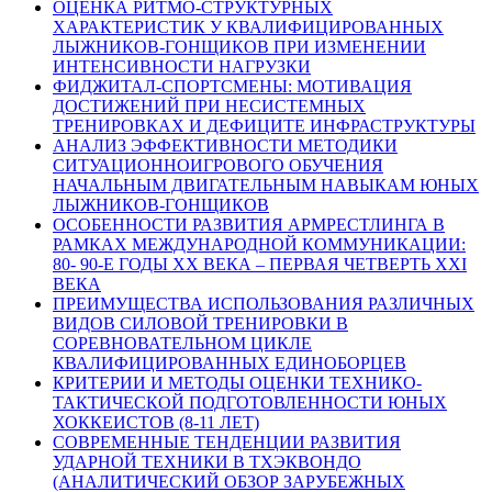
ОЦЕНКА РИТМО-СТРУКТУРНЫХ
ХАРАКТЕРИСТИК У КВАЛИФИЦИРОВАННЫХ
ЛЫЖНИКОВ-ГОНЩИКОВ ПРИ ИЗМЕНЕНИИ
ИНТЕНСИВНОСТИ НАГРУЗКИ
ФИДЖИТАЛ-СПОРТСМЕНЫ: МОТИВАЦИЯ
ДОСТИЖЕНИЙ ПРИ НЕСИСТЕМНЫХ
ТРЕНИРОВКАХ И ДЕФИЦИТЕ ИНФРАСТРУКТУРЫ
АНАЛИЗ ЭФФЕКТИВНОСТИ МЕТОДИКИ
СИТУАЦИОННОИГРОВОГО ОБУЧЕНИЯ
НАЧАЛЬНЫМ ДВИГАТЕЛЬНЫМ НАВЫКАМ ЮНЫХ
ЛЫЖНИКОВ-ГОНЩИКОВ
ОСОБЕННОСТИ РАЗВИТИЯ АРМРЕСТЛИНГА В
РАМКАХ МЕЖДУНАРОДНОЙ КОММУНИКАЦИИ:
80- 90-Е ГОДЫ ХХ ВЕКА – ПЕРВАЯ ЧЕТВЕРТЬ ХХI
ВЕКА
ПРЕИМУЩЕСТВА ИСПОЛЬЗОВАНИЯ РАЗЛИЧНЫХ
ВИДОВ СИЛОВОЙ ТРЕНИРОВКИ В
СОРЕВНОВАТЕЛЬНОМ ЦИКЛЕ
КВАЛИФИЦИРОВАННЫХ ЕДИНОБОРЦЕВ
КРИТЕРИИ И МЕТОДЫ ОЦЕНКИ ТЕХНИКО-
ТАКТИЧЕСКОЙ ПОДГОТОВЛЕННОСТИ ЮНЫХ
ХОККЕИСТОВ (8-11 ЛЕТ)
СОВРЕМЕННЫЕ ТЕНДЕНЦИИ РАЗВИТИЯ
УДАРНОЙ ТЕХНИКИ В ТХЭКВОНДО
(АНАЛИТИЧЕСКИЙ ОБЗОР ЗАРУБЕЖНЫХ