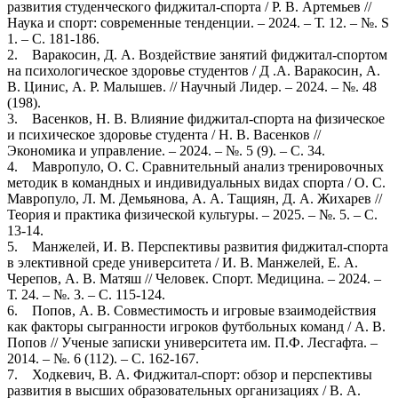
развития студенческого фиджитал-спорта / Р. В. Артемьев //
Наука и спорт: современные тенденции. – 2024. – Т. 12. – №. S
1. – С. 181-186.
2. Варакосин, Д. А. Воздействие занятий фиджитал-спортом
на психологическое здоровье студентов / Д .А. Варакосин, А.
В. Цинис, А. Р. Малышев. // Научный Лидер. – 2024. – №. 48
(198).
3. Васенков, Н. В. Влияние фиджитал-спорта на физическое
и психическое здоровье студента / Н. В. Васенков //
Экономика и управление. – 2024. – №. 5 (9). – С. 34.
4. Мавропуло, О. С. Сравнительный анализ тренировочных
методик в командных и индивидуальных видах спорта / О. С.
Мавропуло, Л. М. Демьянова, А. А. Тащиян, Д. А. Жихарев //
Теория и практика физической культуры. – 2025. – №. 5. – С.
13-14.
5. Манжелей, И. В. Перспективы развития фиджитал-спорта
в элективной среде университета / И. В. Манжелей, Е. А.
Черепов, А. В. Матяш // Человек. Спорт. Медицина. – 2024. –
Т. 24. – №. 3. – С. 115-124.
6. Попов, А. В. Совместимость и игровые взаимодействия
как факторы сыгранности игроков футбольных команд / А. В.
Попов // Ученые записки университета им. П.Ф. Лесгафта. –
2014. – №. 6 (112). – С. 162-167.
7. Ходкевич, В. А. Фиджитал-спорт: обзор и перспективы
развития в высших образовательных организациях / В. А.