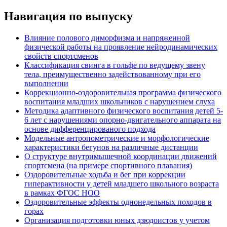
Навигация по выпуску
Влияние полового диморфизма и напряженной
физической работы на проявление нейродинамических
свойств спортсменов
Классификация свинга в гольфе по ведущему звену
тела, преимущественно задействованному при его
выполнении
Коррекционно-оздоровительная программа физического
воспитания младших школьников с нарушением слуха
Методика адаптивного физического воспитания детей 5-
6 лет с нарушениями опорно-двигательного аппарата на
основе дифференцированого подхода
Модельные антропометрические и морфологические
характеристики бегунов на различные дистанции
О структуре внутримышечной координации движений
спортсмена (на примере спортивного плавания)
Оздоровительные ходьба и бег при коррекции
гиперактивности у детей младшего школьного возраста
в рамках ФГОС НОО
Оздоровительные эффекты однонедельных походов в
горах
Организация подготовки юных дзюдоистов у учетом