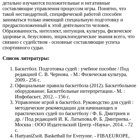
детально изучаются положительные и негативные
составляющие управления процессом игры. Понятно, что
такой нестандартной, специфической работой способен
заниматься только имеющий специальную подготовку и
предрасположенный к этой деятельности человек.
Образованность, интеллект, интуиция, культура, физическое
здоровье и, безусловно, энциклопедические знания всего, что
связано с судейством - основные составляющие успеха
спортивного судьи.
Список литературы:
Баскетбол. Подготовка судей : учебное пособие / Под
редакцией С. В. Чернова. - М.: Физическая культура,
2009.- 256 с.
Официальные правила баскетбола (2012). Баскетбольное
оборудование. Баскетбольные интерпретации.- М. :
Инфобаскет, 2012. - 156 с.
Управление игрой в баскетбол. Руководство для судей :
методические рекомендации для начинающих и
практических судей по баскетболу / Ф. Б. Дмитриев и
др. / Под редакцией И. К. Латыпова,Ф. Б. Дмитриева.-
Москва : ООО Издательский Центр «Наука», 2014. - 72
с.
HartyaniZsolt. Basketball for Everyone. - FIBAEUROPE,