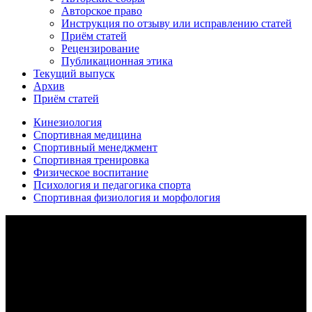
Авторское право
Инструкция по отзыву или исправлению статей
Приём статей
Рецензирование
Публикационная этика
Текущий выпуск
Архив
Приём статей
Кинезиология
Спортивная медицина
Спортивный менеджмент
Спортивная тренировка
Физическое воспитание
Психология и педагогика спорта
Спортивная физиология и морфология