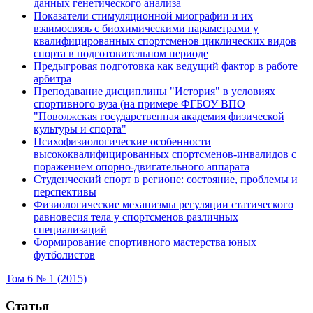
данных генетического анализа
Показатели стимуляционной миографии и их
взаимосвязь с биохимическими параметрами у
квалифицированных спортсменов циклических видов
спорта в подготовительном периоде
Предыгровая подготовка как ведущий фактор в работе
арбитра
Преподавание дисциплины "История" в условиях
спортивного вуза (на примере ФГБОУ ВПО
"Поволжская государственная академия физической
культуры и спорта"
Психофизиологические особенности
высококвалифицированных спортсменов-инвалидов с
поражением опорно-двигательного аппарата
Студенческий спорт в регионе: состояние, проблемы и
перспективы
Физиологические механизмы регуляции статического
равновесия тела у спортсменов различных
специализаций
Формирование спортивного мастерства юных
футболистов
Том 6 № 1 (2015)
Статья