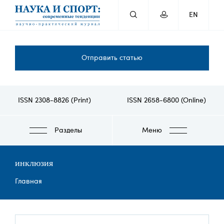
Перейти
EN
к
основному
содержанию
Отправить статью
ISSN 2308-8826 (Print)
ISSN 2658-6800 (Online)
Разделы
Меню
инклюзия
Строка
Главная
навигации