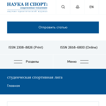
Перейти
EN
к
основному
содержанию
Отправить статью
ISSN 2308-8826 (Print)
ISSN 2658-6800 (Online)
Разделы
Меню
студенческая спортивная лига
Строка
Главная
навигации