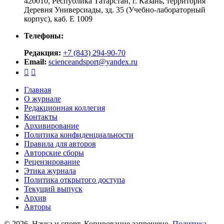
420010, Республика Татарстан, г. Казань, территория
Деревня Универсиады, зд. 35 (Учебно-лабораторный
корпус), каб. Е 1009
Телефоны:
Редакция:
+7 (843) 294-90-70
Email:
scienceandsport@yandex.ru


Главная
О журнале
Редакционная коллегия
Контакты
Архивирование
Политика конфиденциальности
Правила для авторов
Авторские сборы
Рецензирование
Этика журнала
Политика открытого доступа
Текущий выпуск
Архив
Авторы
© 2026. Наука и спорт. Копирование запрещено.
Политика