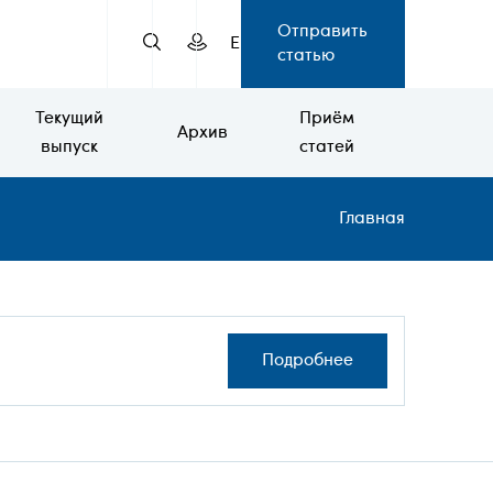
Отправить
EN
статью
Текущий
Приём
Архив
выпуск
статей
Строка
Главная
навига
Подробнее