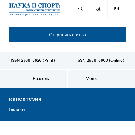
Перейти
EN
к
основному
содержанию
Отправить статью
ISSN 2308-8826 (Print)
ISSN 2658-6800 (Online)
Разделы
Меню
кинестезия
Строка
Главная
навигации