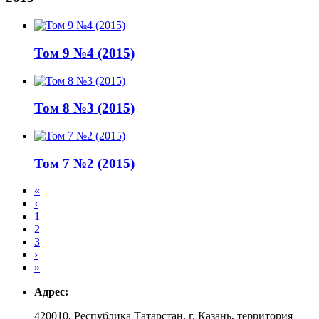
Том 9 №4 (2015)
Том 8 №3 (2015)
Том 7 №2 (2015)
Первая
«
страница
Предыдущая
‹
Нумерация
страница
Page
1
страниц
Page
2
Page
3
Следующая
›
страница
Последняя
»
страница
Адрес:
420010, Республика Татарстан, г. Казань, территория